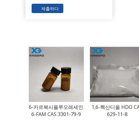
제출하다
루오레세인
1,6-헥산디올 HDO CAS
TIN (II) ACETATE C
301-79-9
629-11-8
No.638-39-1 유기 
분말