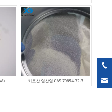
A)
키토산 염산염 CAS 70694-72-3