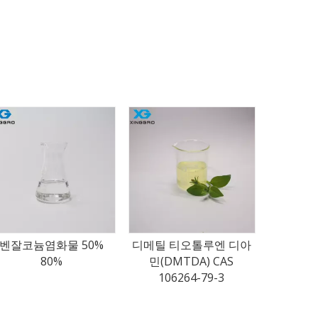
2-클
디메틸 티오톨루엔 디아
트리플루오로메탄술폰산
민(DMTDA) CAS
무수물 CAS 358-23-6
106264-79-3