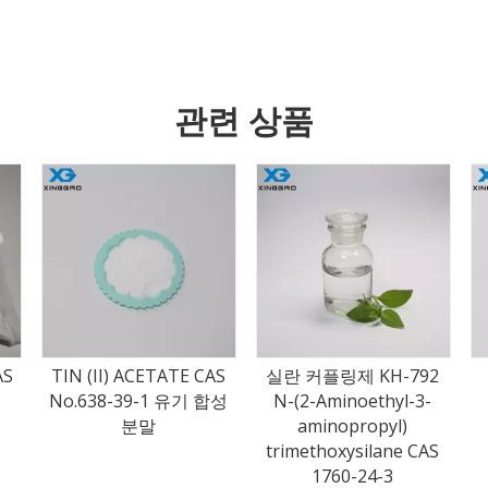
관련 상품
AS
실란 커플링제 KH-792
벤잘코늄염화물 50%
합성
N-(2-Aminoethyl-3-
80%
aminopropyl)
trimethoxysilane CAS
1760-24-3