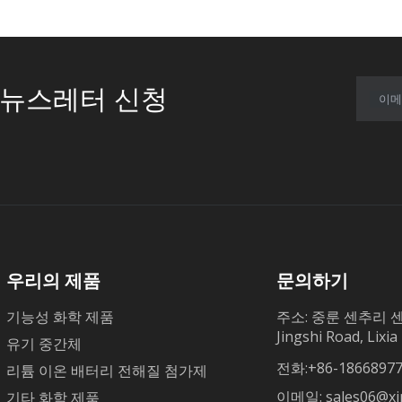
뉴스레터 신청
이메
우리의 제품
문의하기
기능성 화학 제품
주소: 중룬 센추리 센터
Jingshi Road, Li
유기 중간체
전화:+86-18668977
리튬 이온 배터리 전해질 첨가제
이메일:
sales06@x
기타 화학 제품