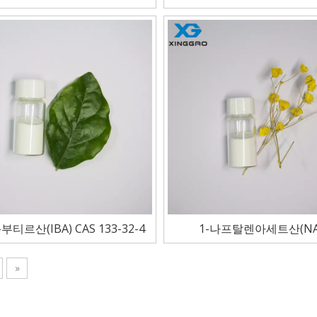
부티르산(IBA) CAS 133-32-4
1-나프탈렌아세트산(NA
»